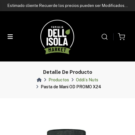
Contactá a nuestro asesor de ventas
por whatsapp
Estimado cliente Recuerde los precios pueden ser Modificados
sin previo aviso
Contactá a nuestro asesor de ventas
por whatsapp
Estimado cliente Recuerde los precios pueden ser Modificados
sin previo aviso
Contactá a nuestro asesor de ventas
por whatsapp
Detalle De Producto
Productos
Oddi´s Nuts
Pasta de Mani OD PROMO X24