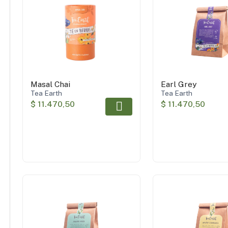
Sin TACC
(37)
Producto
(3)
sustentable
Orgánico
(11)
Kosher
(1)
Vegano
(26)
Masal Chai
Earl Grey
Tea Earth
Tea Earth
$ 11.470,50
$ 11.470,50
Aplicar filtros