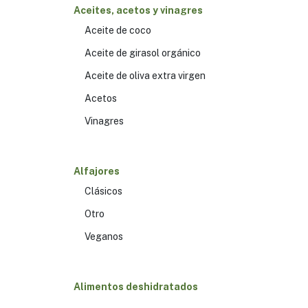
Aceites, acetos y vinagres
Mate&Co
(14)
Arandu
Aceite de coco
(1)
Mathienzo
(3)
Aceite de girasol orgánico
Fidel Foods
(4)
Aceite de oliva extra virgen
Canarias
(4)
BRU
(3)
Acetos
Mas Life
(1)
Vinagres
Inti Zen
(21)
TE ORGANICO
(2)
VERDE-NEGRO
In_T Hebras
(12)
Alfajores
Caffettino
(5)
Clásicos
Fumée, taller de
(3)
sabores
Seresi
(6)
Otro
Tea Earth
(6)
Veganos
Alimentos deshidratados