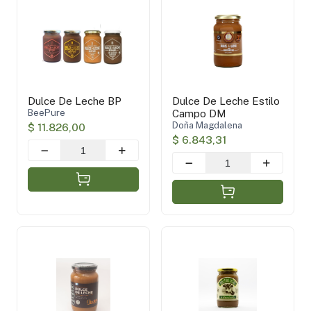
Guatan
(1)
Doña Magdalena
(1)
BeePure
(1)
Sin azúcar agregada
(1)
Dulce De Leche BP
Dulce De Leche Estilo
Oferta
(1)
BeePure
Campo DM
Sin TACC
(4)
Doña Magdalena
$ 11.826,00
$ 6.843,31
Aplicar filtros