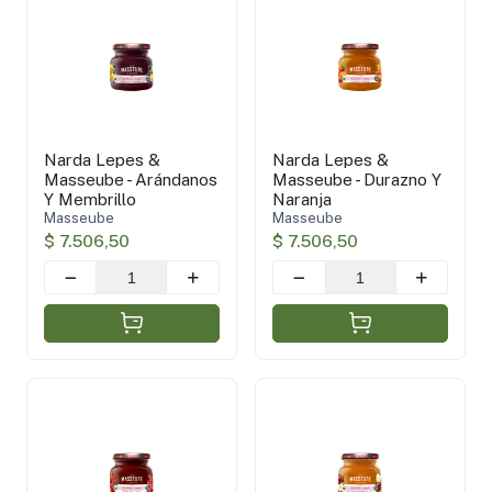
Piuke
(1)
Huertana
(8)
BeePure
(1)
Recetas de Entonces Sweet
(7)
Masseube
(4)
Narda Lepes &
Narda Lepes &
Masseube - Arándanos
Masseube - Durazno Y
Oferta
(1)
Y Membrillo
Naranja
Masseube
Masseube
Sin TACC
(17)
$ 7.506,50
$ 7.506,50
Kosher
(2)
Vegano
(6)
Aplicar filtros