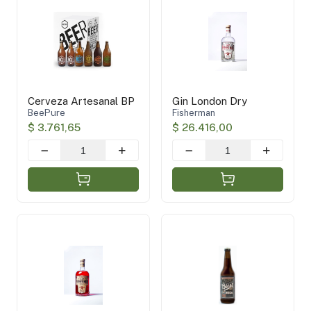
Blest
(12)
Fisherman
(2)
BeePure
(1)
Cerveza Artesanal BP
Gin London Dry
Aplicar filtros
BeePure
Fisherman
$ 3.761,65
$ 26.416,00