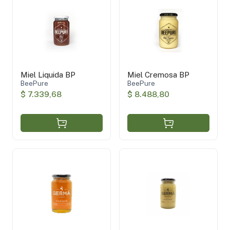
Pampa Gourmet
(1)
Germa Honey
(2)
BeePure
(2)
Sin TACC
(4)
Miel Liquida BP
Miel Cremosa BP
Orgánico
(1)
BeePure
BeePure
$ 7.339,68
$ 8.488,80
Aplicar filtros