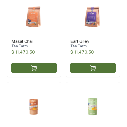
Inti Zen
(20)
TE ORGANICO VERDE-NEGRO
(2)
In_T Hebras
(12)
Fumée, taller de sabores
(3)
Seresi
(6)
Tea Earth
(6)
Masal Chai
Earl Grey
Tea Earth
Tea Earth
$ 11.470,50
$ 11.470,50
Sin TACC
(29)
Producto sustentable
(2)
Orgánico
(3)
Vegano
(25)
Aplicar filtros