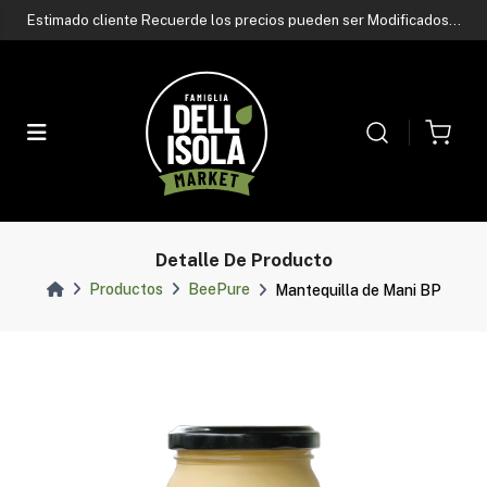
Contactá a nuestro asesor de ventas
por whatsapp
Estimado cliente Recuerde los precios pueden ser Modificados
sin previo aviso
Contactá a nuestro asesor de ventas
por whatsapp
Estimado cliente Recuerde los precios pueden ser Modificados
sin previo aviso
Contactá a nuestro asesor de ventas
por whatsapp
Detalle De Producto
Productos
BeePure
Mantequilla de Mani BP