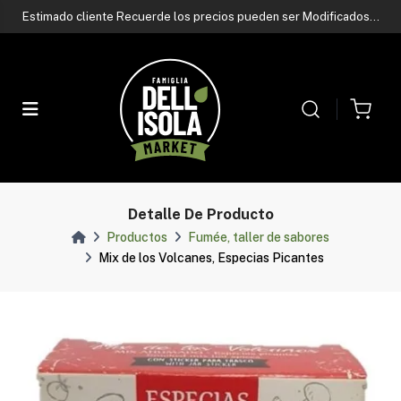
Contactá a nuestro asesor de ventas
por whatsapp
Estimado cliente Recuerde los precios pueden ser Modificados
sin previo aviso
Contactá a nuestro asesor de ventas
por whatsapp
Estimado cliente Recuerde los precios pueden ser Modificados
sin previo aviso
Contactá a nuestro asesor de ventas
por whatsapp
Detalle De Producto
Productos
Fumée, taller de sabores
Mix de los Volcanes, Especias Picantes