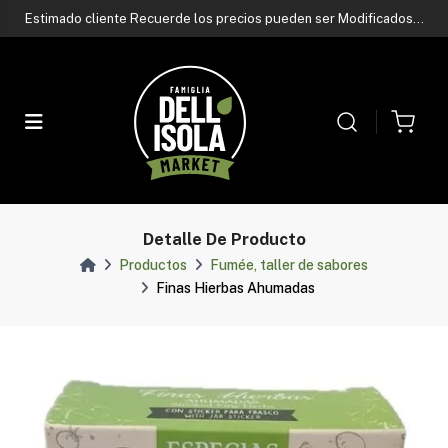
Contactá a nuestro asesor de ventas
por whatsapp
Estimado cliente Recuerde los precios pueden ser Modificados
sin previo aviso
Contactá a nuestro asesor de ventas
por whatsapp
Estimado cliente Recuerde los precios pueden ser Modificados
sin previo aviso
Contactá a nuestro asesor de ventas
por whatsapp
Detalle De Producto
Productos
Fumée, taller de sabores
Finas Hierbas Ahumadas